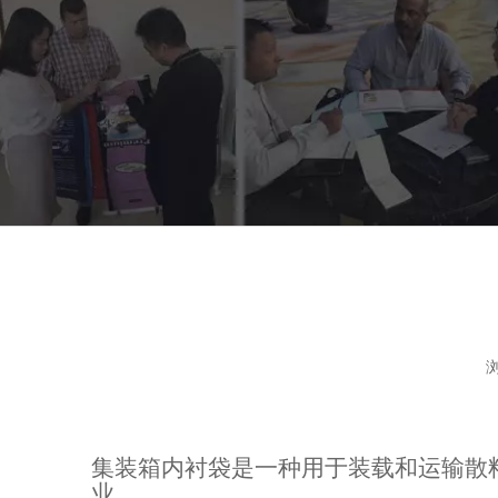
["facebook","twitter","line","wechat","linkedin","pinter
集装箱内衬袋是一种用于装载和运输散
业。