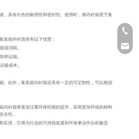
成，具有出色的耐用性和密封性。使用时，将内衬袋置于集
0086 53
集装箱内衬袋具有以下优势：
ana@yd
了能源消耗。
装卸和运输。
低运输成本。
输。此外，集装箱内衬袋还具有一定的可定制性，可以根据
箱内衬袋将更加注重环保性能的提升，采用更加环保的材料
安全性。
和应用，它将为行业的可持续发展和环保事业作出积极贡