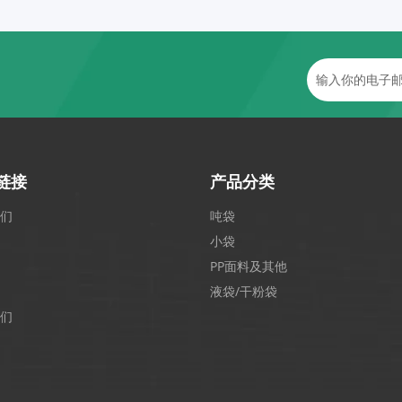
链接
产品分类
们
吨袋
小袋
PP面料及其他
液袋/干粉袋
们