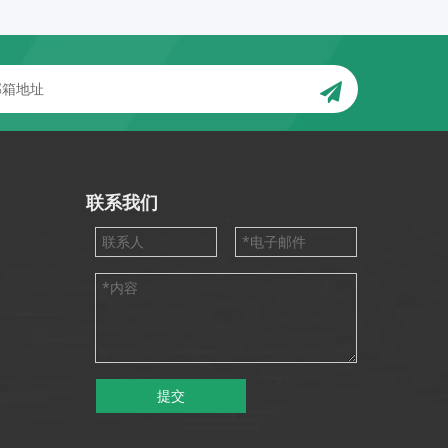
联系我们
提交