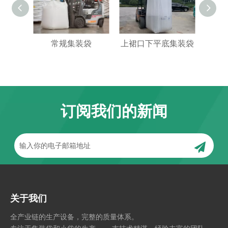
常规集装袋
上裙口下平底集装袋
上裙
订阅我们的新闻
关于我们
全产业链的生产设备，完整的质量体系。