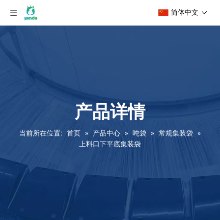
简体中文
产品详情
当前所在位置:
首页
»
产品中心
»
吨袋
»
常规集装袋
»
上料口下平底集装袋