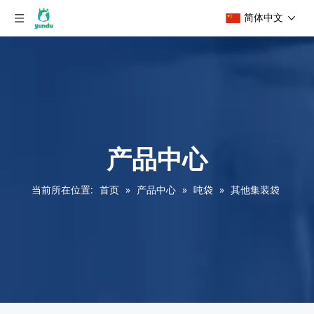
简体中文
产品中心
当前所在位置:
首页
»
产品中心
»
吨袋
»
其他集装袋