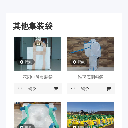
其他集装袋
视频
视频
花园中号集装袋
锥形底倒料袋
询价
询价
视频
视频