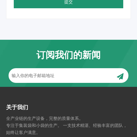
提交
订阅我们的新闻
关于我们
全产业链的生产设备，完整的质量体系。
专注于集装袋和小袋的生产。 一支技术精湛、经验丰富的团队，
始终让客户满意。