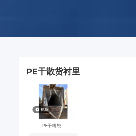
PE干散货衬里
视频
PE干粉袋