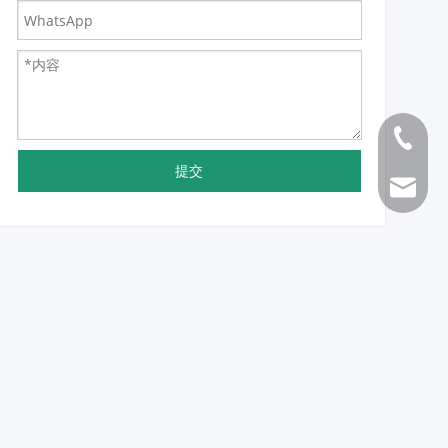
0086 53
提交
ana@yd