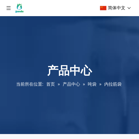
简体中文
产品中心
当前所在位置:
首页
»
产品中心
»
吨袋
»
内拉筋袋