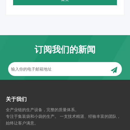
订阅我们的新闻
关于我们
全产业链的生产设备，完整的质量体系。
专注于集装袋和小袋的生产。 一支技术精湛、经验丰富的团队，
始终让客户满意。