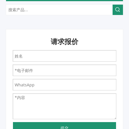
请求报价
提交