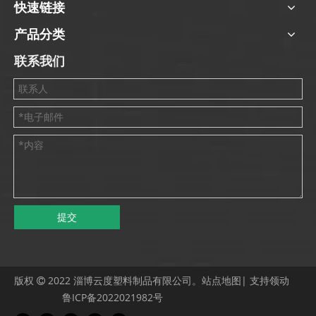
快速链接
产品分类
联系我们
提交
版权
2022 淄博云度塑料制品有限公司。
站点地图
| 支持
领动

鲁ICP备2022021982号