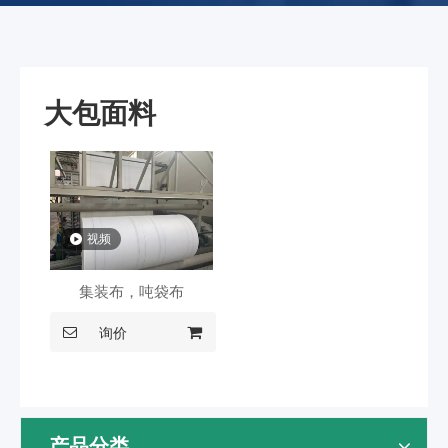
大包面料
视频
集装布，吨袋布
询价
产品分类