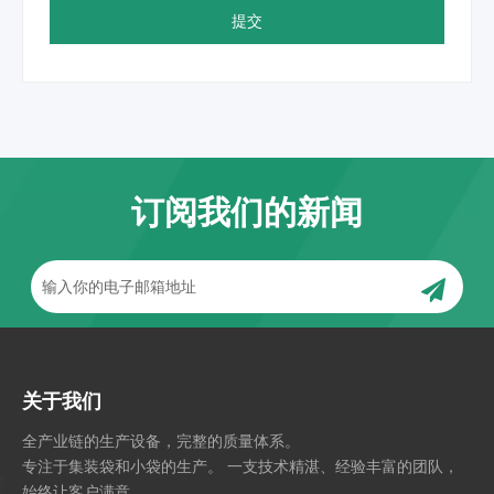
提交
订阅我们的新闻
关于我们
全产业链的生产设备，完整的质量体系。
专注于集装袋和小袋的生产。 一支技术精湛、经验丰富的团队，
始终让客户满意。