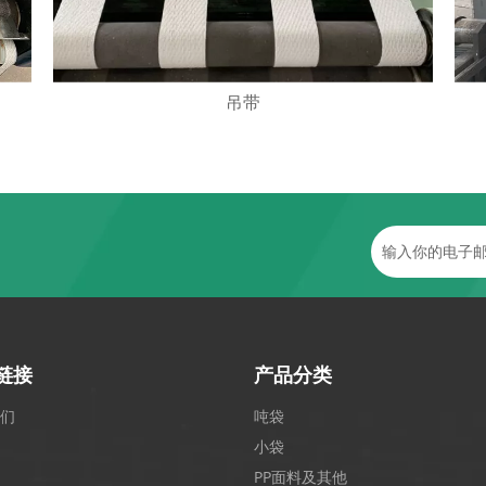
吊带
链接
产品分类
们
吨袋
小袋
PP面料及其他