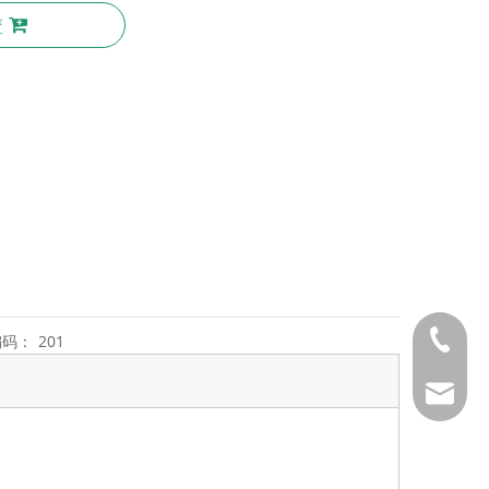
篮
0086 53
编码：
201
ana@yd