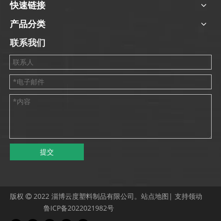
快速链接
产品分类
联系我们
提交
版权
2022 淄博云度塑料制品有限公司。
站点地图
| 支持
领动

鲁ICP备2022021982号