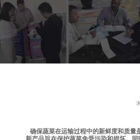
["facebook","twitter","line","wechat","linkedin","pinter
确保蔬菜在运输过程中的新鲜度和质量
新产品旨在保护蔬菜免受污染和损坏，同