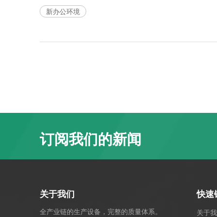
新办公环境
订阅我们的新闻
关于我们
快速
全产业链的生产设备，完整的质量体系。
关于我