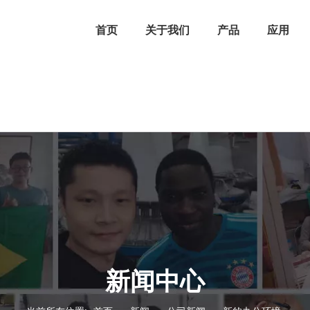
首页
关于我们
产品
应用
新闻中心