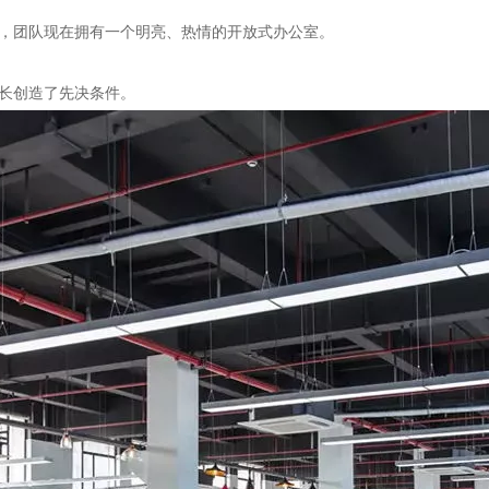
，团队现在拥有一个明亮、热情的开放式办公室。
长创造了先决条件。