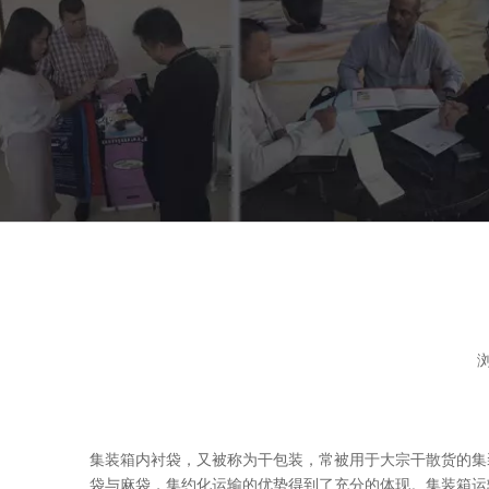
["facebook","twitter","line","wechat","linkedin","pinter
集装箱内衬袋，又被称为干包装，常被用于大宗干散货的集装
袋与麻袋，集约化运输的优势得到了充分的体现。集装箱运