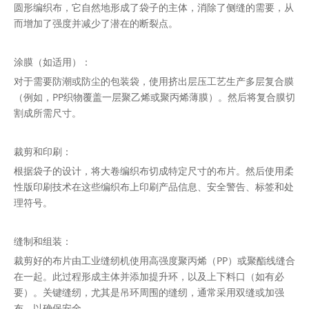
圆形编织布，它自然地形成了袋子的主体，消除了侧缝的需要，从
而增加了强度并减少了潜在的断裂点。
涂膜（如适用）：
对于需要防潮或防尘的包装袋，使用挤出层压工艺生产多层复合膜
（例如，PP织物覆盖一层聚乙烯或聚丙烯薄膜）。然后将复合膜切
割成所需尺寸。
裁剪和印刷：
根据袋子的设计，将大卷编织布切成特定尺寸的布片。然后使用柔
性版印刷技术在这些编织布上印刷产品信息、安全警告、标签和处
理符号。
缝制和组装：
裁剪好的布片由工业缝纫机使用高强度聚丙烯（PP）或聚酯线缝合
在一起。此过程形成主体并添加提升环，以及上下料口（如有必
要）。关键缝纫，尤其是吊环周围的缝纫，通常采用双缝或加强
布，以确保安全。