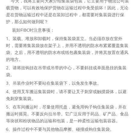
今天，我将主要向大家介绍集装袋包装，它主要用于物流公司装
载货物，可以有效地保护货物在运输过程中免受损坏！因此，无论
是在货物运输过程中还是在装卸过程中，都需要对集装袋进行保
护，那么如何做到呢？
装卸FIBC时注意事项：
1、装载、堆放和卸载时，保持集装袋直立。当必须存放在室外
时，需要将集装袋放在架子上，并用不透明的防水布紧紧覆盖集装
袋。之后，用不透明的防水布或纸包裹集装袋，并将其放置在通风
的地方。
2、请将挂钩挂在吊带或吊带的中心，不要斜挂或单面悬挂的集装
袋。
3、吊装作业时不要站在集装袋下，以免发生事故。
4、使用叉车搬运集装袋时，请不要让叉子刺穿或触摸袋体，以避
免刺穿集装袋。
5、在车间搬运时，尽量使用托盘，避免用钩子钩住集装袋，并在
搬运时摇晃。不要反向拉吊带。它广泛应用于药品、矿产品、食品
等块状和粉状物品的运输和包装，是一种柔性运输包装容器。
6、操作过程中不要与其他物品摩擦、碰撞或钩住集装袋。