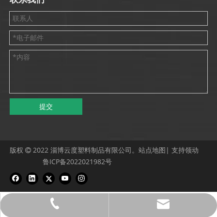
提交
版权
2022 淄博云度塑料制品有限公司。
站点地图
| 支持
领动

鲁ICP备2022021982号
0086 533 7329817
ana@ydbags.com