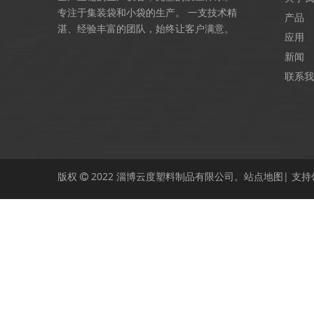
专注于集装袋和小袋的生产。 一支技术精
产品
湛、经验丰富的团队，始终让客户满意。
应用
新闻
联系我
版权
2022 淄博云度塑料制品有限公司。
站点地图
| 支持
