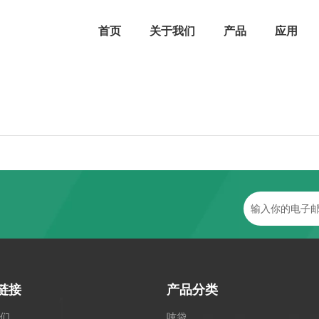
首页
关于我们
产品
应用
链接
产品分类
们
吨袋