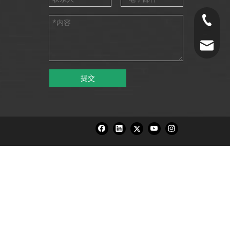
0086 53
ana@yd
提交