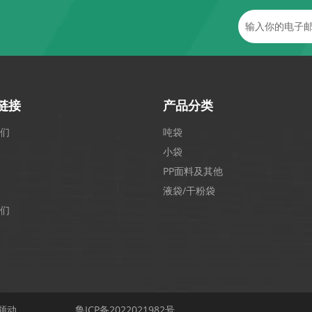
链接
产品分类
们
吨袋
小袋
PP面料及其他
液袋/干粉袋
们
领动
鲁ICP备2022021982号