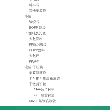
料车袋
其他集装袋
小袋
编织袋
BOPP 麻袋
PP面料及其他
大包面料
PP编织布袋
BOPP面料
大包环
PP系链
液袋/干粉袋
集装箱液袋
卡车拖车集装箱液袋
干散货班轮
PE干散货衬里
PP干散货衬里
MMA 集装箱液袋