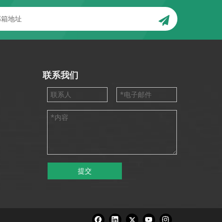
联系我们
提交