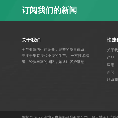
订阅我们的新闻
关于我们
快速
全产业链的生产设备，完整的质量体系。
关于我
专注于集装袋和小袋的生产。 一支技术精
产品
湛、经验丰富的团队，始终让客户满意。
应用
新闻
联系我
版权
2022 淄博云度塑料制品有限公司。
站点地图
| 支持
