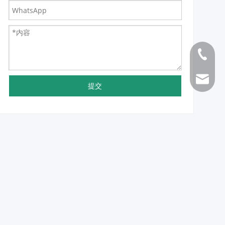
0086 53
ana@yd
提交